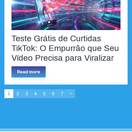
Teste Grátis de Curtidas
TikTok: O Empurrão que Seu
Vídeo Precisa para Viralizar
Read more
1
2
3
4
5
6
7
»