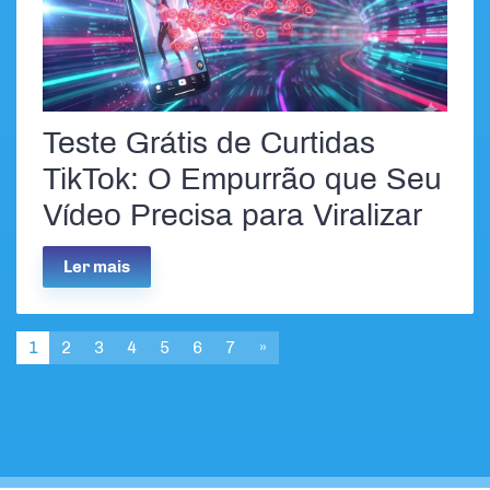
Teste Grátis de Curtidas
TikTok: O Empurrão que Seu
Vídeo Precisa para Viralizar
Ler mais
1
2
3
4
5
6
7
»